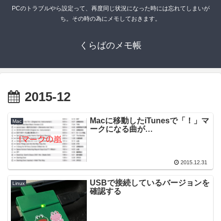
PCのトラブルやら設定って、再度同じ状況になった時には忘れてしまいが
ち。その時の為にメモしておきます。
くらばのメモ帳
2015-12
Macに移動したiTunesで「！」マ
Mac
ークになる曲が…
2015.12.31
USBで接続しているバージョンを
Linux
確認する